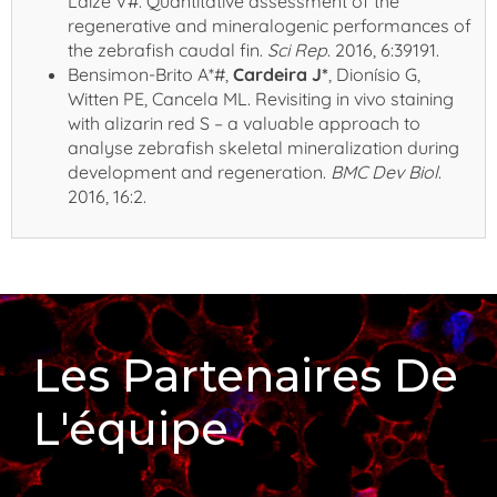
Laizé V#. Quantitative assessment of the
regenerative and mineralogenic performances of
the zebrafish caudal fin.
Sci Rep
. 2016, 6:39191.
Bensimon-Brito A*#,
Cardeira J*
, Dionísio G,
Witten PE, Cancela ML. Revisiting in vivo staining
with alizarin red S – a valuable approach to
analyse zebrafish skeletal mineralization during
development and regeneration.
BMC Dev Biol
.
2016, 16:2.
Les Partenaires De
L'équipe