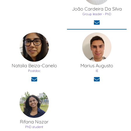
João
Cardeira Da Silva
Group leader - PhD
Natalia
Beiza-Canelo
Marius
Augusto
Postdoc
IE
Rifana
Nazar
PhD student