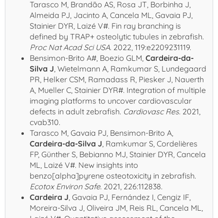
Tarasco M, Brandão AS, Rosa JT, Borbinha J,
Almeida PJ, Jacinto A, Cancela ML, Gavaia PJ,
Stainier DYR, Laizé V#. Fin ray branching is
defined by TRAP+ osteolytic tubules in zebrafish.
Proc Nat Acad Sci USA
. 2022, 119:e2209231119.
Bensimon-Brito A#, Boezio GLM,
Cardeira-da-
Silva J
, Wietelmann A, Ramkumar S, Lundegaard
PR, Helker CSM, Ramadass R, Piesker J, Nauerth
A, Mueller C, Stainier DYR#. Integration of multiple
imaging platforms to uncover cardiovascular
defects in adult zebrafish.
Cardiovasc Res
. 2021,
cvab310.
Tarasco M, Gavaia PJ, Bensimon-Brito A,
Cardeira-da-Silva J
, Ramkumar S, Cordelières
FP, G
ünther S, Bebianno MJ, Stainier DYR, Cancela
ML, Laizé V#. New insights into
benzo[
alpha]pyrene osteotoxicity in zebrafish.
Ecotox Environ Safe
. 2021, 226:112838.
Cardeira J
, Gavaia PJ, Fernández I, Cengiz IF,
Moreira-Silva J, Oliveira JM, Reis RL, Cancela ML,