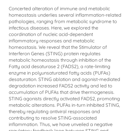
Concerted alteration of immune and metabolic
homeostasis underlies several inflammation-related
pathologies, ranging from metabolic syndrome to
infectious diseases. Here, we explored the
coordination of nucleic acid-dependent
inflammatory responses and metabolic
homeostasis. We reveal that the Stimulator of
Interferon Genes (STING) protein regulates
metabolic homeostasis through inhibition of the
Fatty acid desaturase 2 (FADS2), a rate-limiting
enzyme in polyunsaturated fatty acids (PUFAs)
desaturation. STING ablation and agonist-mediated
degradation increased FADS2 activity and led to
accumulation of PUFAs that drive thermogenesis.
STING agonists directly activated FADS2, promoting
metabolic alterations. PUFAs in-turn inhibited STING,
thereby regulating antiviral responses and
contributing to resolve STING-associated
inflammation. Thus, we have unveiled a negative
regulatory feedback loop between STING and