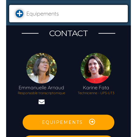
Equipements
CONTACT
Emmanuelle
Arnaud
Karine
Fata
Responsable transcriptomique
Technicienne - UPS-UT3
EQUIPEMENTS