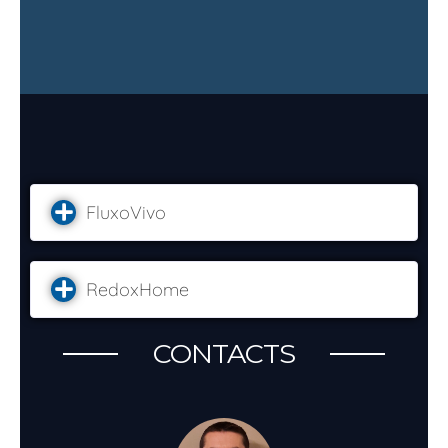
FluxoVivo
RedoxHome
CONTACTS