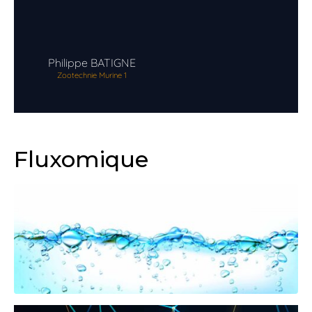
Philippe
BATIGNE
Zootechnie Murine 1
Fluxomique