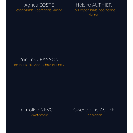
Agnès
COSTE
Hélène
AUTHIER
Responsable Zootechnie Murine 1
Co-Responsable Zootechnie
Murine 1
Yannick
JEANSON
Responsable Zootechnie Murine 2
Caroline
NEVOIT
Gwendoline
ASTRE
Zootechnie
Zootechnie